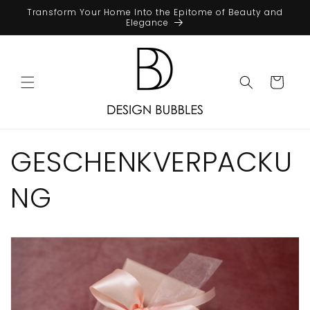
Direkt
Transform Your Home Into the Epitome of Beauty and
zum
Elegance
Inhalt
Warenkorb
GESCHENKVERPACKU
NG